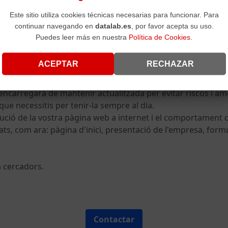
Este sitio utiliza cookies técnicas necesarias para funcionar. Para
ernet
continuar navegando en
datalab.es
, por favor acepta su uso.
Puedes leer más en nuestra
Política de Cookies
.
criguin adequadament la teva activitat, acompanyats d'imatg
ACEPTAR
RECHAZAR
s SEO necessaris perquè es posicionin correctament als cer
nat que t'orientarà a l'estratègia digital més adequada.
'encarregarà de mantenir actualitzada per evitar riscos i a
que necessitis per tenir-la sempre al dia.
ció de la vostra pàgina web a internet i el comportament de
s, com ara: pàgina d'inici, presentació de l'empresa, form
a cercadors.
Contactar