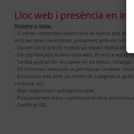
Lloc web i presència en int
Disseny a mida:
- El servei contempla l'elaboració de textos que des
amb les teves necessitats, juntament amb els criteri
- Durant tot el procés tindràs un expert digital assig
- Un cop llançada la teva nova web, el nostre equip s
- També podran fer els canvis en els textos i imatges 
- Els informes mensuals us permetran conèixer l'evolu
- Estructura web amb un mínim de 3 pàgines o apartat
contacte, etc.
- Web responsive i autogestionable.
- Posicionament bàsic i optimització de la presència 
- Certificat SSL.