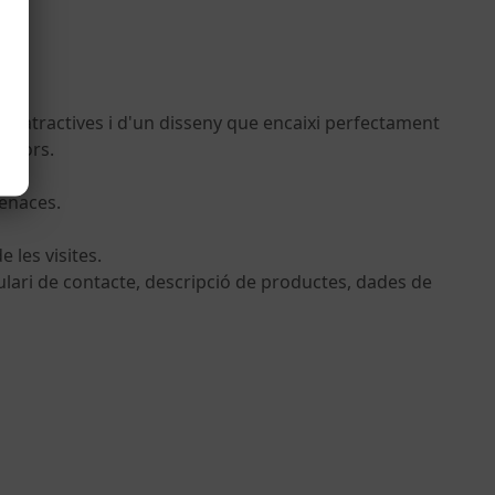
es atractives i d'un disseny que encaixi perfectament
cadors.
menaces.
 les visites.
ulari de contacte, descripció de productes, dades de