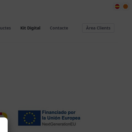
Àrea Clients
uctes
Kit Digital
Contacte